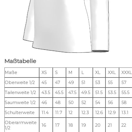
Maßtabelle
Maße
XS
S
M
L
XL
XXL
XXX
Oberweite 1/2
45
47
49
51
53
55
57
Tailenweite 1/2
43.5
45.5
47.5
49.5
51.5
53.5
55.5
Saumweite 1/2
46
48
50
52
54
56
58
Schulterweite
11.4
11.7
12
12.3
12.6
12.9
13.1
Oberarmweite
16
17
18
19
20
21
22
1/2