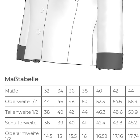
Maßtabelle
Maße
32
34
36
38
40
42
44
Oberweite 1/2
44
46
48
50
52.3
54.6
56.9
Tailenweite 1/2
38
40
42
44
46.3
48.6
50.9
Schulterweite
38
39
40
41
42.4
43.8
45.2
Oberarmweite
14.5
15
15.5
16
16.58
17.16
17.74
1/2