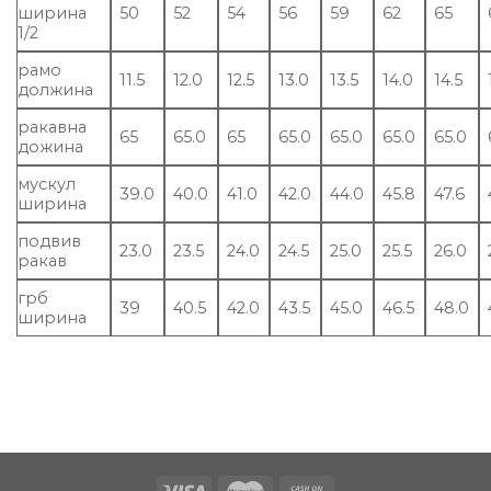
ширина
50
52
54
56
59
62
65
1/2
рамо
11.5
12.0
12.5
13.0
13.5
14.0
14.5
должина
ракавна
65
65.0
65
65.0
65.0
65.0
65.0
дожина
мускул
39.0
40.0
41.0
42.0
44.0
45.8
47.6
ширина
подвив
23.0
23.5
24.0
24.5
25.0
25.5
26.0
ракав
грб
39
40.5
42.0
43.5
45.0
46.5
48.0
ширина