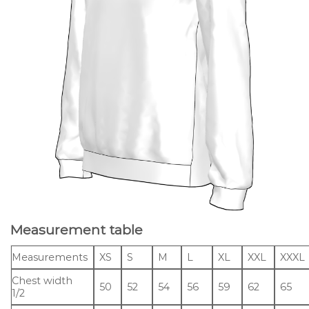
Measurement table
Measurements
XS
S
M
L
XL
XXL
XXXL
Chest width
50
52
54
56
59
62
65
1/2