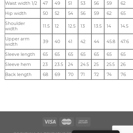
Waist width 1/2
47
49
51
53
56
59
62
Hip width
50
52
54
56
59
62
65
Shoulder
11.5
12
12.5
13
13.5
14
14.5
width
Upper arm
39
40
41
42
44
45.8
47.6
width
Sleeve length
65
65
65
65
65
65
65
Sleeve hem
23
23.5
24
24.5
25
25.5
26
Back length
68
69
70
71
72
74
76