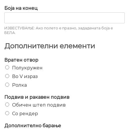
Боја на конец
ИЗВЕСТУВАЊЕ: Ако полето е празно, зададената боја е
БЕЛА.
Дополнителни елементи
Вратен отвор
Полукружен
Во V израз
Ролка
Подвив и ракавен подвив
Обичен штеп подвив
Со рендер
Дополнително барање