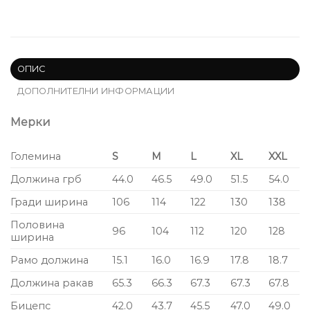
ОПИС
ДОПОЛНИТЕЛНИ ИНФОРМАЦИИ
Мерки
Големина
S
M
L
XL
XXL
Должина грб
44.0
46.5
49.0
51.5
54.0
Гради ширина
106
114
122
130
138
Половина
96
104
112
120
128
ширина
Рамо должина
15.1
16.0
16.9
17.8
18.7
Должина ракав
65.3
66.3
67.3
67.3
67.8
Бицепс
42.0
43.7
45.5
47.0
49.0