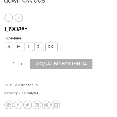
down ФА 005
1,190
ден
Големина
S
M
L
XL
XXL
Машка Кошула со скриен button down ФА 005 количин
ДОДАЈ ВО КОШНИЦА
SKU:
Не е достапно
Категорија
Кошули