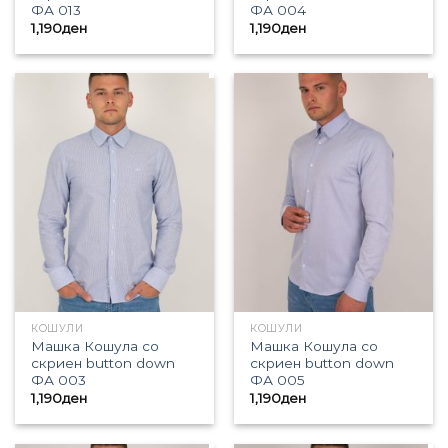
ФА 013
ФА 004
1,190
ден
1,190
ден
КОШУЛИ
КОШУЛИ
Машка Кошула со
Машка Кошула со
скриен button down
скриен button down
ФА 003
ФА 005
1,190
ден
1,190
ден