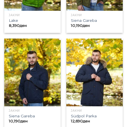
ЈАКНИ
ЈАКНИ
Lake
Siena Gareba
8,390
ден
10,190
ден
ЈАКНИ
ЈАКНИ
Siena Gareba
Südpol Parka
10,190
ден
12,690
ден