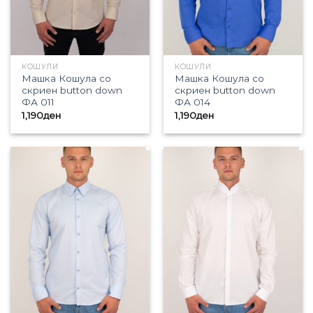
КОШУЛИ
КОШУЛИ
Машка Кошула со
Машка Кошула со
скриен button down
скриен button down
ФА 011
ФА 014
1,190
ден
1,190
ден