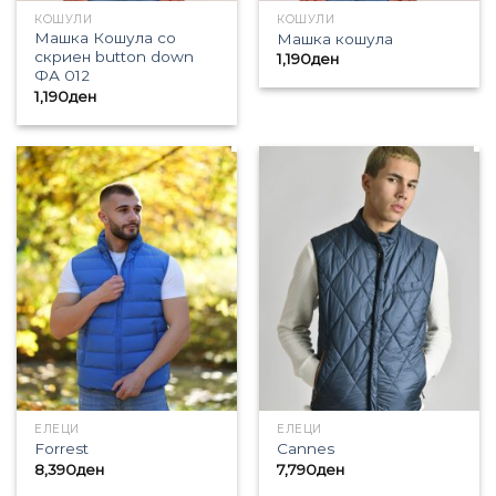
КОШУЛИ
КОШУЛИ
Машка Кошула со
Машка кошула
скриен button down
1,190
ден
ФА 012
1,190
ден
ЕЛЕЦИ
ЕЛЕЦИ
Forrest
Cannes
8,390
ден
7,790
ден