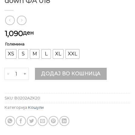
down ФА 018
1,090
ден
Големина
XS
S
M
L
XL
XXL
Женска Кошула со скриен button down ФА 018 количи
ДОДАЈ ВО КОШНИЦА
SKU:
B0202AZK20
Категорија
Кошули