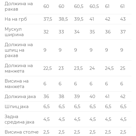
Должина на
60
60
60,5
60,5
61
61
ракав
На на грб
37,5
38,5
39,5
41
42
43
Мускул
32
33
34
35
36
37
ширина
Должина на
шлиц на
9
9
9
9
9
9
ракав
Должина на
22,5
23
23,5
24
24,5
25
манжета
Висина на
6
6
6
6
6
6
манжета
Должина јака
36
38
39
40
41
42
Шпиц јака
6,5
6,5
6,5
6,5
6,5
6,5
Задна
4,5
4,5
4,5
4,5
4,5
4,5
средина јака
Висина столче
2,5
2,5
2,5
2,5
2,5
2,5