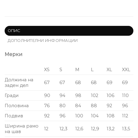
ОПИС
ДОПОЛНИТЕЛНИ ИНФОРМАЦИИ
Мерки
XS
S
M
L
XL
XXL
Должина на
67
67
68
68
69
69
заден дел
Гради
90
94
98
102
106
110
Половина
76
80
84
88
92
96
Подвив
92
96
100
104
108
112
Ширина рамо
12
12,3
12,6
12,9
13,2
13,5
на шав